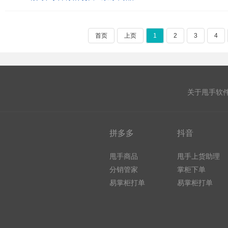
首页
上页
1
2
3
4
关于甩手软
拼多多
抖音
甩手商品
甩手上货助理
分销管家
掌柜下单
易掌柜打单
易掌柜打单