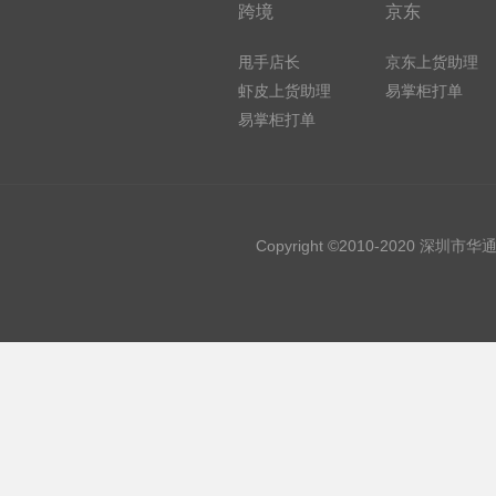
跨境
京东
甩手店长
京东上货助理
虾皮上货助理
易掌柜打单
易掌柜打单
Copyright ©2010-2020 深圳市华