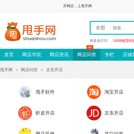
开网店，上甩手网
全部
拼多多打印
1688铺货到
首页
网店学院
网店资讯
网店问答
专栏
店铺
甩手网
＞
网店问答
＞
京东开店
甩手软件
淘宝开店
虾皮开店
京东开店
网店装修
其它问答