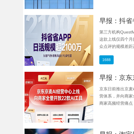
第三方机构Ques
这款上线仅四个月的
众点评的规模差距
1688
京东日前推出京麦
营体系，并向商家
商家高频经营痛点