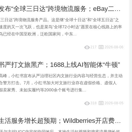
早报：菜鸟发布“全球三日达”跨境物流服务；eBay二季度净营收31.3亿美元
三日达”跨境物流服务产品。这是继“全球十日达”和“全球五日达”之
速度的又一次飞跃，也是菜鸟“全球72小时达”愿景在核心线路上的率
鸟已经在中国至欧洲，泛欧国家间，中东...
217
2026-08-06
严打文旅黑产；1688上线AI智能体“牛顿”
高峰，小红书宣布从严治理社区内文旅行业内容与经营生态，并主动
合警方打击。7月，小红书加大对文旅行业存在虚假价格、虚假人
卖家秀、未如实履约等2000余个账号进行集...
318
2026-08-05
早报：抖音生活服务增长超预期；Wildberries开店费从1万砍到500元
益于与主端UGC内容的协同效应，本地生活短视频和搜索流量增长超