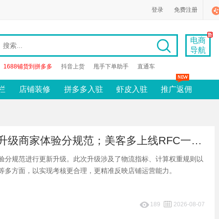
登录
免费注册
电商
导航
1688铺货到拼多多
抖音上货
甩手下单助手
直通车
栏
店铺装修
拼多多入驻
虾皮入驻
推广返佣
早报：抖音升级商家体验分规范；美客多上线RFC一致性AI自查工具
验分规范进行更新升级。此次升级涉及了物流指标、计算权重规则以
等多方面，以实现考核更合理，更精准反映店铺运营能力。
189
2026-08-07