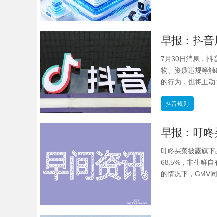
7月30日消息，
物、资质违规等触
的行为，也将主动
抖音规则
叮咚买菜披露旗下
68.5%，非生鲜
的情况下，GMV同