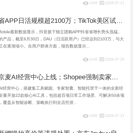
1349
2026-07-21
早报：抖省省APP日活规模超2100万；TikTok美区试水全托管代运营
tMobile最新数据显示，抖音旗下独立团购APP抖省省增长势头迅猛。
产品，截至6月30日，DAU（日活跃用户）已经达到2103万，与大
正在逐渐缩小。在用户群体方面，报告数据显示...
2140
2026-07-20
早报：京东京麦AI经营中心上线；Shopee强制卖家实名认证
AI经营中心，搭建集工具赋能、专家智囊、智能托管于一体的全新经
全量开放22款核心AI工具，包括超百项日常工作场景、可解决50余项
，覆盖从智能诊断、策略执行到全店托管...
1595
2026-07-17