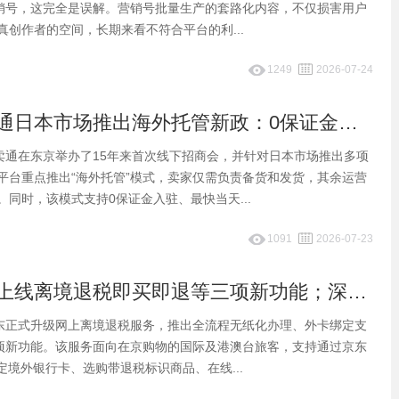
营销号，这完全是误解。营销号批量生产的套路化内容，不仅损害用户
真创作者的空间，长期来看不符合平台的利...
1249
2026-07-24
早报：速卖通日本市场推出海外托管新政：0保证金入驻+15天极速回款
速卖通在东京举办了15年来首次线下招商会，并针对日本市场推出多项
平台重点推出“海外托管”模式，卖家仅需负责备货和发货，其余运营
同时，该模式支持0保证金入驻、最快当天...
1091
2026-07-23
早报：京东上线离境退税即买即退等三项新功能；深圳跨境电商迎史上最大洗牌
京东正式升级网上离境退税服务，推出全流程无纸化办理、外卡绑定支
三项新功能。该服务面向在京购物的国际及港澳台旅客，支持通过京东
定境外银行卡、选购带退税标识商品、在线...