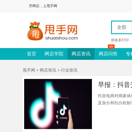
开网店，上甩手网
全部
拼多多打印
首页
网店学院
网店资讯
网店问答
专
甩手网
>
网店资讯
> 行业资讯
抖音电商对商家体
及加分和扣分机制