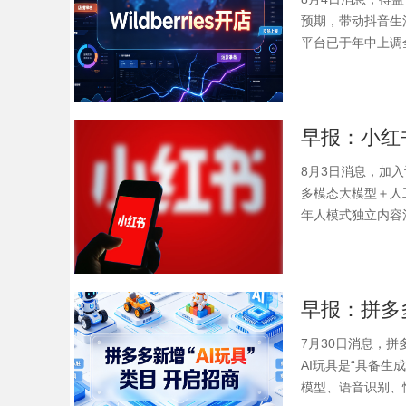
预期，带动抖音生
平台已于年中上调全
8月3日消息，加
多模态大模型＋人
年人模式独立内容
7月30日消息，拼
AI玩具是“具备生
模型、语音识别、