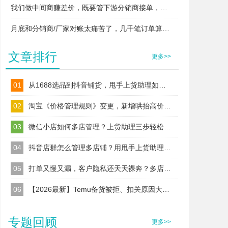
我们做中间商赚差价，既要管下游分销商接单，又要管上游厂家发货，两头对接快忙晕了，易掌柜支持这种模式吗？
月底和分销商/厂家对账太痛苦了，几千笔订单算得头昏脑胀，易掌柜能自动算账吗？
文章排行
更多>>
01
从1688选品到抖音铺货，甩手上货助理如何解决商家的“跨平台”难题？
02
淘宝《价格管理规则》变更，新增哄抬高价等违规处置！
03
微信小店如何多店管理？上货助理三步轻松实现多店绑定
04
抖音店群怎么管理多店铺？用甩手上货助理一键授权实现高效批量上货
05
打单又慢又漏，客户隐私还天天裸奔？多店卖家如何用易掌柜实现“安全与提效”双保驾！
06
【2026最新】Temu备货被拒、扣关原因大盘点！这5种“合规标签错误”你占了几个？
专题回顾
更多>>