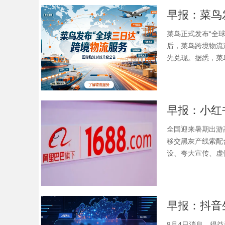
菜鸟正式发布“全球
后，菜鸟跨境物流
先兑现。据悉，菜
早报：小红书
全国迎来暑期出游
移交黑灰产线索配
设、夸大宣传、虚假
8月4日消息，得