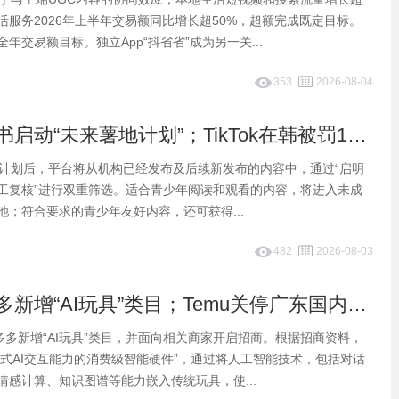
活服务2026年上半年交易额同比增长超50%，超额完成既定目标。
年交易额目标。独立App“抖省省”成为另一关...
353
2026-08-04
早报：小红书启动“未来薯地计划”；TikTok在韩被罚103亿韩元
入计划后，平台将从机构已经发布及后续新发布的内容中，通过“启明
工复核”进行双重筛选。适合青少年阅读和观看的内容，将进入未成
池；符合要求的青少年友好内容，还可获得...
482
2026-08-03
早报：拼多多新增“AI玩具”类目；Temu关停广东国内仓转向德波自营仓
多多新增“AI玩具”类目，并面向相关商家开启招商。根据招商资料，
成式AI交互能力的消费级智能硬件”，通过将人工智能技术，包括对话
情感计算、知识图谱等能力嵌入传统玩具，使...