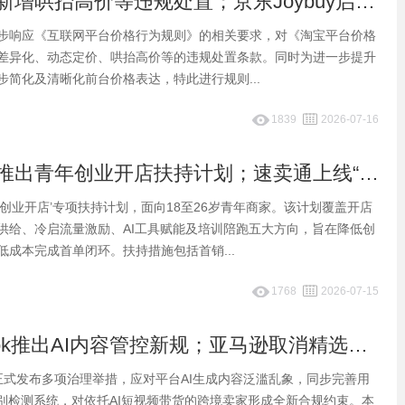
早报：淘宝新增哄抬高价等违规处置；京东Joybuy启动欧洲PoP高门槛招商
步响应《互联网平台价格行为规则》的相关要求，对《淘宝平台价格
差异化、动态定价、哄抬高价等的违规处置条款。同时为进一步提升
步简化及清晰化前台价格表达，特此进行规则...
1839
2026-07-16
早报：快手推出青年创业开店扶持计划；速卖通上线“AI商机选品”功能
创业开店’专项扶持计划，面向18至26岁青年商家。该计划覆盖开店
供给、冷启流量激励、AI工具赋能及培训陪跑五大方向，旨在降低创
低成本完成首单闭环。扶持措施包括首销...
1768
2026-07-15
早报：TikTok推出AI内容管控新规；亚马逊取消精选报价前置门槛
Tok正式发布多项治理举措，应对平台AI生成内容泛滥乱象，同步完善用
识别检测系统，对依托AI短视频带货的跨境卖家形成全新合规约束。本