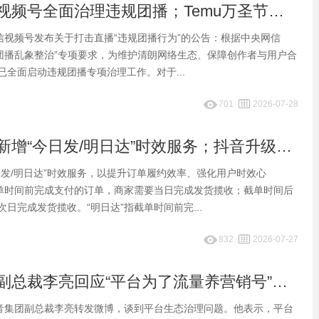
早报：微信视频号全面治理违规团播；Temu万圣节关键词搜索热度上涨
微信视频号发布关于打击直播“违规团播行为”的公告：根据中央网信
乐团播乱象整治”专项要求，为维护清朗网络生态、保障创作者与用户合
已全面启动违规团播专项治理工作。对于...
701
2026-07-28
早报：京东新增“今日发/明日达”时效服务；抖音升级严打活体宠物违规售卖
日发/明日达”时效服务，以提升订单履约效率、强化用户时效心
截单时间前完成支付的订单，商家需要当日完成发货揽收；截单时间后
日完成发货揽收。“明日达”指截单时间前完...
832
2026-07-27
早报：抖音副总裁李亮回应“平台为了流量养营销号”系误解
抖音集团副总裁李亮转发微博，谈到平台生态治理问题。他表示，平台