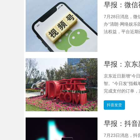
7月28日消息，
办“清朗·网络娱
法权益，平台近期
京东近日新增“今
智。“今日发”指
完成支付的订单，次
抖音发货
7月23日消息，