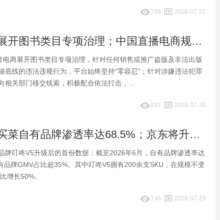
768
2026-07-31
早报：抖音展开图书类目专项治理；中国直播电商规模约9000亿美元
抖音电商展开图书类目专项治理，针对任何销售或推广盗版及非法出版
碰底线的违法违规行为，平台始终坚持“零容忍”；针对涉嫌违法犯罪
向相关部门移交线索，积极配合依法打击，...
691
2026-07-30
早报：叮咚买菜自有品牌渗透率达68.5%；京东将升级优先发货服务
品牌叮咚V5升级后的首份数据：截至2026年6月，自有品牌渗透率达
自有品牌GMV占比超35%。其中叮咚V5拥有200余支SKU，在规模不变
比增长50%。
746
2026-07-29