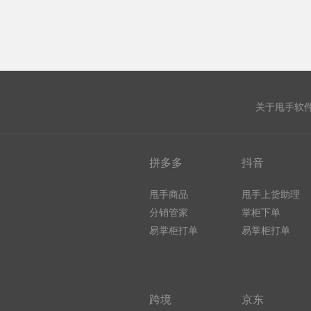
关于甩手软
拼多多
抖音
甩手商品
甩手上货助理
分销管家
掌柜下单
易掌柜打单
易掌柜打单
跨境
京东