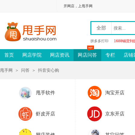
开网店，上甩手网
全部
拼多多打印
1688铺货到
首页
网店学院
网店资讯
网店问答
专栏
店铺
甩手网
＞
问答
＞
抖音安心购
甩手软件
淘宝开店
虾皮开店
京东开店
网店装修
其它问答