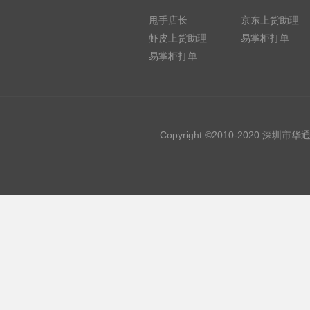
甩手店长
京东上货助理
虾皮上货助理
易掌柜打单
易掌柜打单
Copyright ©2010-2020 深圳市华