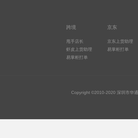
跨境
京东
甩手店长
京东上货助理
虾皮上货助理
易掌柜打单
易掌柜打单
Copyright ©2010-2020 深圳市华