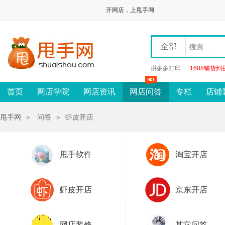
开网店，上甩手网
全部
拼多多打印
1688铺货到
首页
网店学院
网店资讯
网店问答
专栏
店铺
甩手网
＞
问答
＞
虾皮开店
甩手软件
淘宝开店
虾皮开店
京东开店
网店装修
其它问答