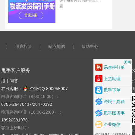
该手册覆盖99%的物流问
题
|
用户权限
|
站点地图
|
帮助中心
关闭
易掌柜打单
甩手客户服务
关注
上货助理
甩手问答
微
在线客服：
企业QQ 800055007
使
甩手下单
白班咨询电话（9:00-18:00）：
跨境工具箱
0755-26470437/26470392
晚班咨询电话（18:00-22:00）：
甩手图省事
18926581976
企业微信
客服上班时间：
新
企业QQ: 800055007