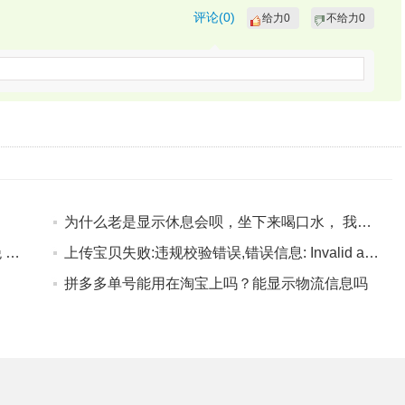
评论(
0
)
给力
0
不给力
0
为什么老是显示休息会呗，坐下来喝口水， 我们马上回来。
淘宝打不开 打开连接就显示 “亲，访问被拒绝 请检查是否使用了代理软件或 VPN 哦~ 怎么处理 ”
上传宝贝失败:违规校验错误,错误信息: Invalid arguments:property_alias 还有 上传宝贝失败:检查到线上有相同的宝贝 不是已经处理了为什么还是这样啊，要怎么样解决
拼多多单号能用在淘宝上吗？能显示物流信息吗