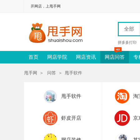
开网店，上甩手网
全部
拼多多打印
首页
网店学院
网店资讯
网店问答
专
甩手网
＞
问答
＞
甩手软件
甩手软件
淘
虾皮开店
京
网店装修
其