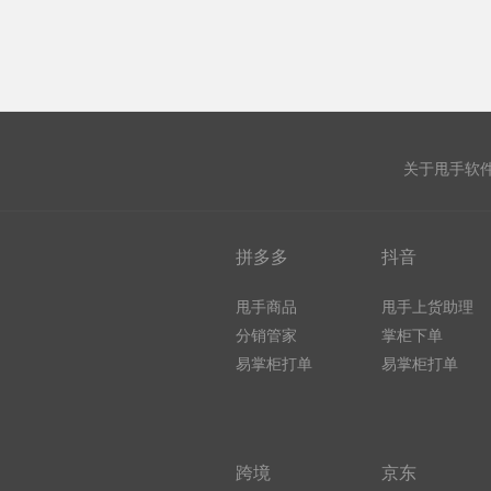
关于甩手软
拼多多
抖音
甩手商品
甩手上货助理
分销管家
掌柜下单
易掌柜打单
易掌柜打单
跨境
京东