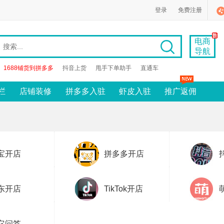
登录
免费注册
电商
导航
1688铺货到拼多多
抖音上货
甩手下单助手
直通车
栏
店铺装修
拼多多入驻
虾皮入驻
推广返佣
宝开店
拼多多开店
东开店
TikTok开店
它问答