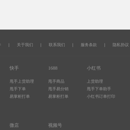
件
|
关于我们
|
联系我们
|
服务条款
|
隐私协议
快手
1688
小红书
甩手上货助理
甩手商品
上货助理
甩手下单
甩手易分销
甩手下单助手
易掌柜打单
易掌柜打单
小红书订单打印
微店
视频号