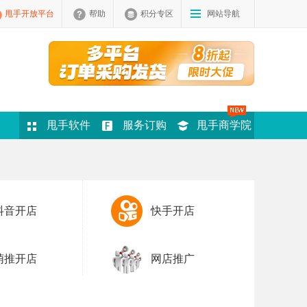
甩手开放平台
帮助
积分专区
网站导航
甩手软件
服务订购
甩手商学院
抖音开店
快手开店
萌推开店
网店推广