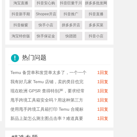
淘宝直播
抖音安心购
抖音巨量千川
拼多多批发网
抖音新手期
Shopee开店
抖音推广
抖音直播
抖音橱窗
快手小店
拼多多开店
多多买菜
淘宝特价版
快手保证金
快团团
抖音小店
热门问题
Temu 备货单和发货单太多了，一个一个
1回复
我有好几家 Temu 店铺，卖的类目也完
1回复
现在欧洲 GPSR 查得特别严，要求经常
1回复
甩手跨境工具箱安全吗？用这种第三方
1回复
使用甩手跨境工具箱打印 Temu 合规标
1回复
新品上架怎么测主图点击率？难道真要
1回复