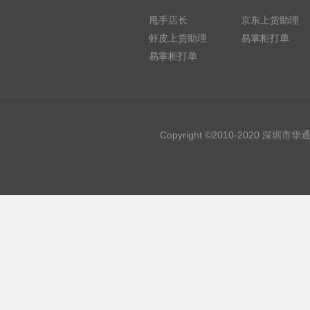
甩手店长
京东上货助理
虾皮上货助理
易掌柜打单
易掌柜打单
Copyright ©2010-2020 深圳市华