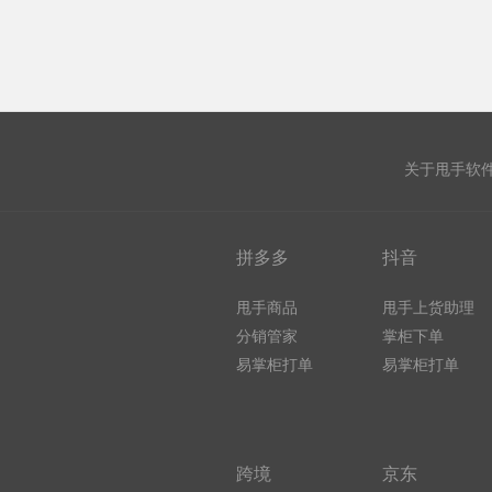
关于甩手软
拼多多
抖音
甩手商品
甩手上货助理
分销管家
掌柜下单
易掌柜打单
易掌柜打单
跨境
京东