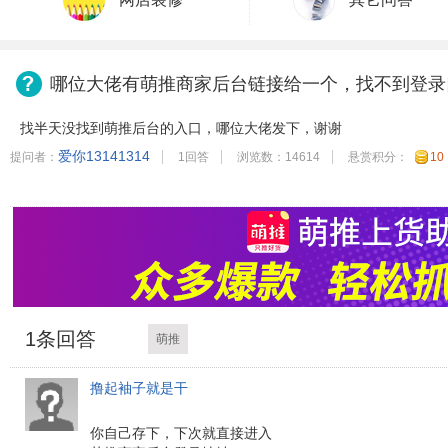
哪位大佬有萌推商家后台链接给一个，找不到登录
找半天没找到萌推后台的入口，哪位大佬发下，谢谢
爱你13141314
提问者：
1回答
浏览数：14614
悬赏积分：
10
1
条回答
萌推
撸起袖子就是干
你自己存下，下次就直接进入