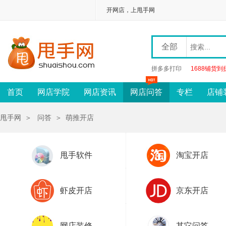
开网店，上甩手网
全部
拼多多打印
1688铺货到
首页
网店学院
网店资讯
网店问答
专栏
店铺
甩手网
＞
问答
＞
萌推开店
甩手软件
淘宝开店
虾皮开店
京东开店
网店装修
其它问答